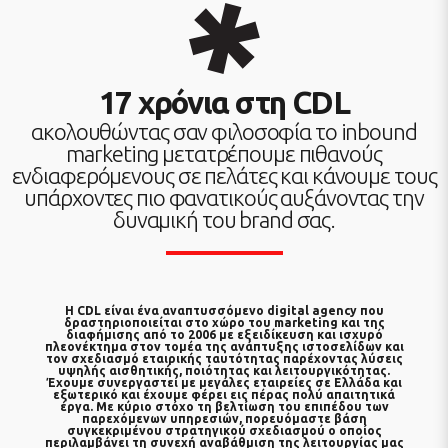
17 χρόνια στη CDL
ακολουθώντας σαν φιλοσοφία το inbound
marketing μετατρέπουμε πιθανούς
ενδιαφερόμενους σε πελάτες και κάνουμε τους
υπάρχοντες πιο φανατικούς αυξάνοντας την
δυναμική του brand σας.
H
CDL
είναι ένα αναπτυσσόμενο digital agency που
δραστηριοποιείται στο χώρο του
marketing
και της
διαφήμισης
από το 2006 με εξειδίκευση και ισχυρό
πλεονέκτημα στον τομέα της
ανάπτυξης ιστοσελίδων
και
τον
σχεδιασμό εταιρικής ταυτότητας
παρέχοντας λύσεις
υψηλής αισθητικής, ποιότητας και λειτουργικότητας.
Έχουμε
συνεργαστεί
με μεγάλες εταιρείες σε Ελλάδα και
εξωτερικό και έχουμε φέρει εις πέρας πολύ απαιτητικά
έργα. Με κύριο στόχο τη βελτίωση του επιπέδου των
παρεχόμενων υπηρεσιών, πορευόμαστε βάση
συγκεκριμένου στρατηγικού σχεδιασμού ο οποίος
περιλαμβάνει τη
συνεχή αναβάθμιση
της λειτουργίας μας