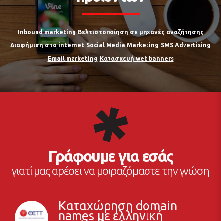
Inbound marketing
Βελτιστοποίηση σε μηχανές αναζήτησης
Διαφήμιση στο internet
Social Media Marketing
SMS Advertising
Email marketing
Κατασκευή web banners
Γράφουμε για εσάς
γιατί μας αρέσει να μοιραζόμαστε την γνώση
Καταχώρηση domain
names με ελληνική