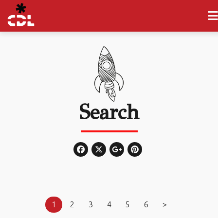
Search
1
2
3
4
5
6
>