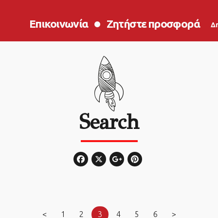
Επικοινωνία
Ζητήστε προσφορά
Δ
Search
<
1
2
3
4
5
6
>