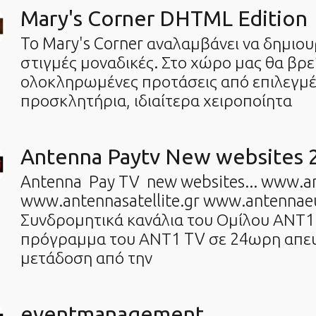
Mary's Corner DHTML Edition
To Mary's Corner αναλαμβάνει να δημιου
στιγμές μοναδικές. Στο χώρο μας θα βρε
ολοκληρωμένες προτάσεις από επιλεγμ
προσκλητήρια, ιδιαίτερα χειροποίητα
Antenna Paytv New websites 
Antenna Pay TV new websites... www.an
www.antennasatellite.gr www.antennae
Συνδρομητικά κανάλια του Ομίλου ΑΝΤ1
πρόγραμμα του ΑΝΤ1 TV σε 24ωρη απε
μετάδοση από την
eventmanagement