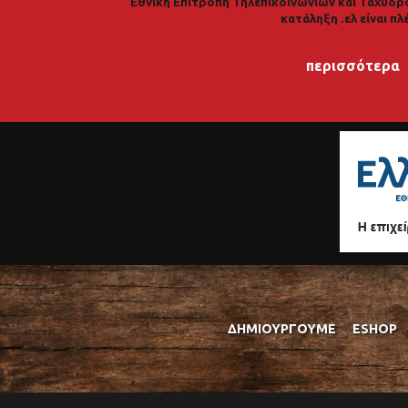
Εθνική Επιτροπή Τηλεπικοινωνιών και Ταχυδρ
κατάληξη .ελ είναι πλ
περισσότερα
ΔΗΜΙΟΥΡΓΟΎΜΕ
ESHOP