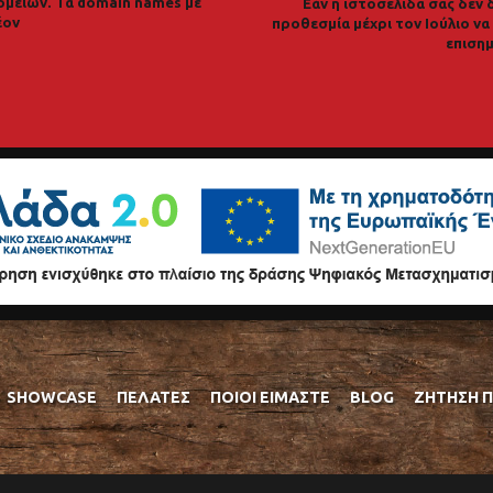
ομείων. Τα domain names με
Εάν η ιστοσελίδα σας δεν 
έον
προθεσμία μέχρι τον Ιούλιο ν
επισημ
SHOWCASE
ΠΕΛΆΤΕΣ
ΠΟΙΟΊ ΕΊΜΑΣΤΕ
BLOG
ΖΉΤΗΣΗ 