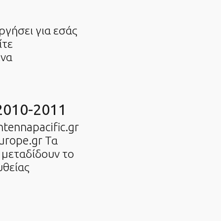
ργήσει για εσάς
ίτε
ένα
2010-2011
tennapacific.gr
urope.gr Τα
 μεταδίδουν το
υθείας