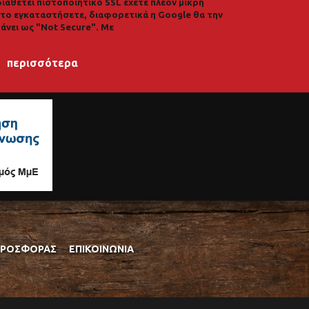
διαθέτει πιστοποιητικό SSL έχετε πλέον μικρή
α το εγκαταστήσετε, διαφορετικά η Google θα την
άνει ως "Not Secure". Με
περισσότερα
ΠΡΟΣΦΟΡΆΣ
ΕΠΙΚΟΙΝΩΝΊΑ