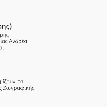
ρης)
ημης
είας Ανδρέα
αι
φίζουν τα
ός Ζωγραφικής