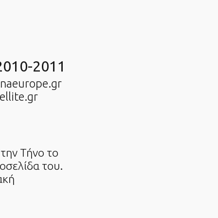
2010-2011
nnaeurope.gr
llite.gr
την Τήνο το
οσελίδα του.
ακή