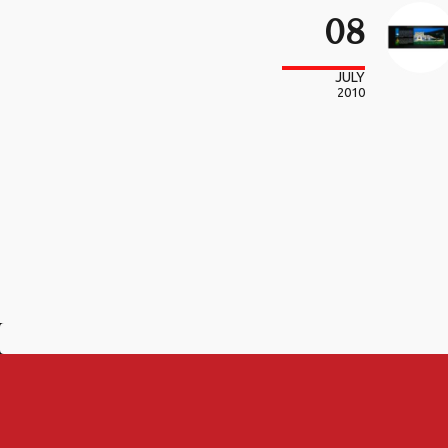
08
JULY
2010