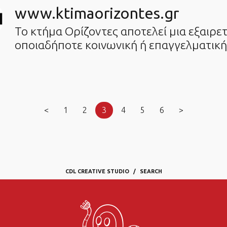
www.ktimaorizontes.gr
Το κτήμα Ορίζοντες αποτελεί μια εξαιρετ
οποιαδήποτε κοινωνική ή επαγγελματικ
<
1
2
3
4
5
6
>
CDL CREATIVE STUDIO
SEARCH