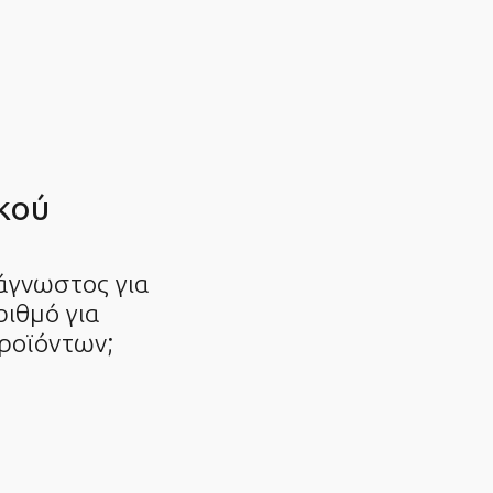
κού
 άγνωστος για
ριθμό για
ροϊόντων;