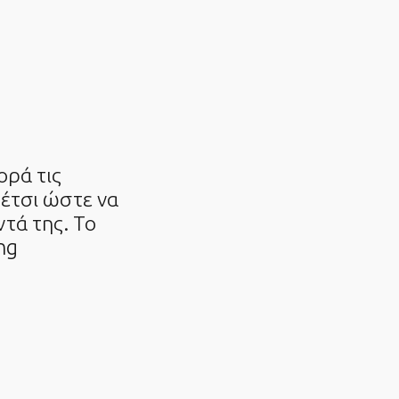
ορά τις
 έτσι ώστε να
τά της. Το
ng