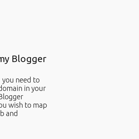
my Blogger
, you need to
 domain in your
 Blogger
you wish to map
ab and