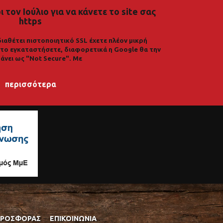
 τον Ιούλιο για να κάνετε το site σας
https
διαθέτει πιστοποιητικό SSL έχετε πλέον μικρή
α το εγκαταστήσετε, διαφορετικά η Google θα την
άνει ως "Not Secure". Με
περισσότερα
ΠΡΟΣΦΟΡΆΣ
ΕΠΙΚΟΙΝΩΝΊΑ