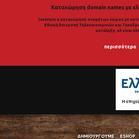
Καταχώρηση domain names με ελ
Ξεκίνησε η καταχώρηση ονομάτων χώρου με κατά
Εθνική Επιτροπή Τηλεπικοινωνιών και Ταχυδρ
κατάληξη .ελ είναι πλ
περισσότερα
ΔΗΜΙΟΥΡΓΟΎΜΕ
ESHOP