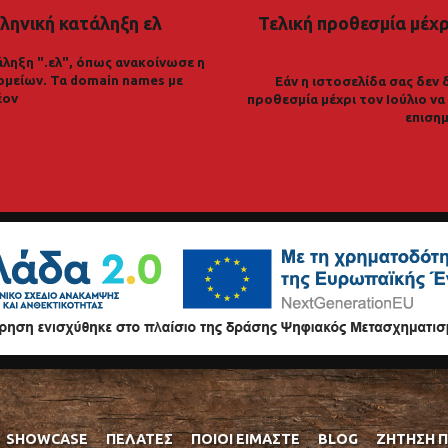
ληνική κατάληξη ελ
Τελική προθεσμία μέχρι
ληξη ".ελ", όπως ανακοίνωσε η
ομείων. Τα domain names με
Εάν η ιστοσελίδα σας δεν 
έον
προθεσμία μέχρι τον Ιούλιο ν
επισημ
SHOWCASE
ΠΕΛΆΤΕΣ
ΠΟΙΟΊ ΕΊΜΑΣΤΕ
BLOG
ΖΉΤΗΣΗ 