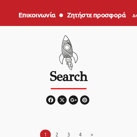
Επικοινωνία
Ζητήστε προσφορά
Δ
Search
1
2
3
4
>