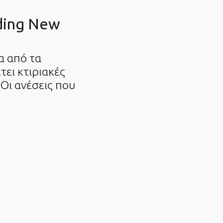
ding New
α από τα
τει κτιριακές
ι ανέσεις που