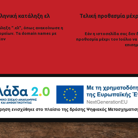
ληνική κατάληξη ελ
Τελική προθεσμία μέχρι
ληξη ".ελ", όπως ανακοίνωσε η
ομείων. Τα domain names με
Εάν η ιστοσελίδα σας δεν 
έον
προθεσμία μέχρι τον Ιούλιο ν
επισημ