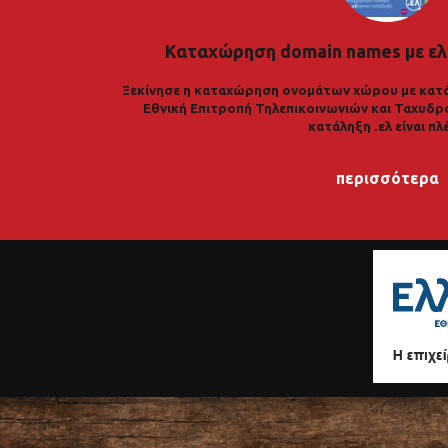
Καταχώρηση domain names με ελ
Ξεκίνησε η καταχώρηση ονομάτων χώρου με κατά
Εθνική Επιτροπή Τηλεπικοινωνιών και Ταχυδρ
κατάληξη .ελ είναι πλ
περισσότερα