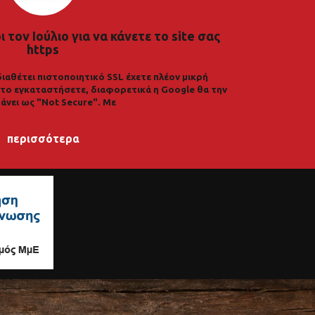
 τον Ιούλιο για να κάνετε το site σας
https
διαθέτει πιστοποιητικό SSL έχετε πλέον μικρή
α το εγκαταστήσετε, διαφορετικά η Google θα την
άνει ως "Not Secure". Με
περισσότερα