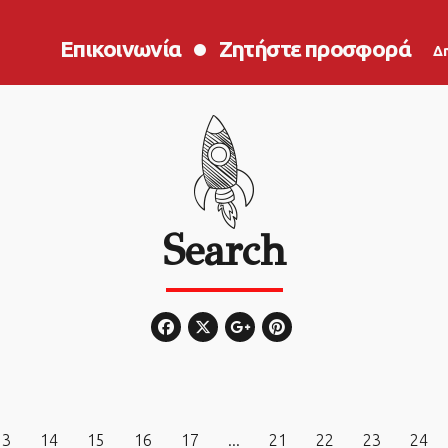
Επικοινωνία
Ζητήστε προσφορά
Δ
Search
13
14
15
16
17
...
21
22
23
24