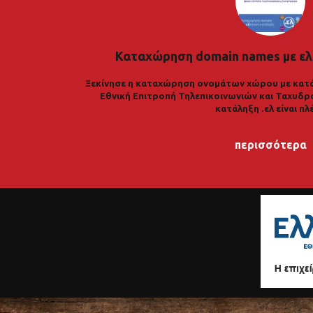
Καταχώρηση domain names με ελ
Ξεκίνησε η καταχώρηση ονομάτων χώρου με κατά
Εθνική Επιτροπή Τηλεπικοινωνιών και Ταχυδρ
κατάληξη .ελ είναι πλ
περισσότερα