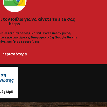
 τον Ιούλιο για να κάνετε το site σας
https
διαθέτει πιστοποιητικό SSL έχετε πλέον μικρή
α το εγκαταστήσετε, διαφορετικά η Google θα την
άνει ως "Not Secure". Με
περισσότερα