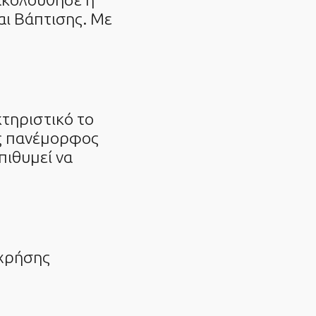
αι Βάπτισης. Με
κτηριστικό το
νας πανέμορφος
πιθυμεί να
χρήσης