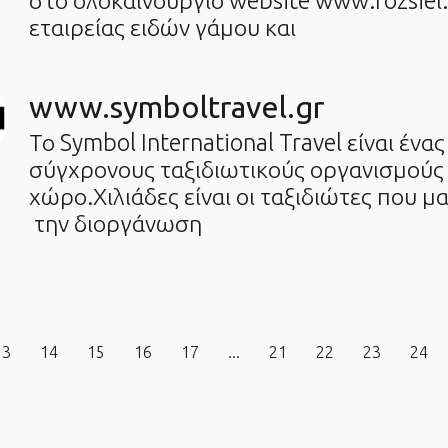
στο ολοκαίνουργιο website www.rozsiel.g
εταιρείας ειδών γάμου και
www.symboltravel.gr
Το Symbol International Travel είναι ένα
σύγχρονους ταξιδιωτικούς οργανισμούς
χώρο.Χιλιάδες είναι οι ταξιδιώτες που μ
την διοργάνωση
13
14
15
16
17
...
21
22
23
24