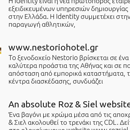
H Identity είναι η νέα πρωτοπόρος εταιρ
εξειδικευμένων υπηρεσιών δημιουργία
στην Ελλάδα. Η Identity συμμετέχει στη
παραγωγή αθλητικών,
www.nestoriohotel.gr
To ξενοδοχείο Nestorio βρίσκεται σε ένα
καλύτερα προάστια της Αθήνας και σε π
απόσταση από εμπορικά καταστήματα, τ
κέντρα διασκέδασης, συνδυάζει
An absolute Roz & Siel websit
Ένα βαγόνι με χρώμα μέσα από τις αποχ
& Σιελ ακολουθεί το τρενάκι της CDL. Δε