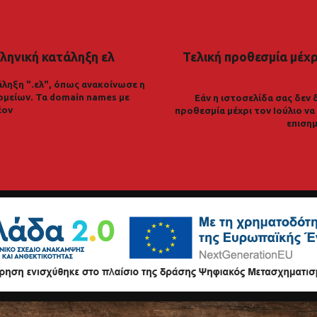
ληνική κατάληξη ελ
Τελική προθεσμία μέχρι
ληξη ".ελ", όπως ανακοίνωσε η
ομείων. Τα domain names με
Εάν η ιστοσελίδα σας δεν 
έον
προθεσμία μέχρι τον Ιούλιο ν
επισημ