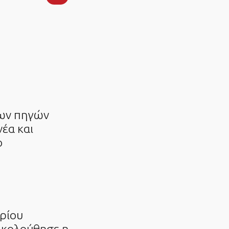
ων πηγών
νέα και
ο
ρίου
ακολούθησε η