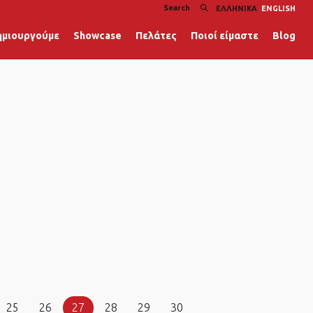
ΕΛΛΗΝΙΚΆ
ENGLISH
ημιουργούμε
Showcase
Πελάτες
Ποιοί είμαστε
Blog
25
26
27
28
29
30