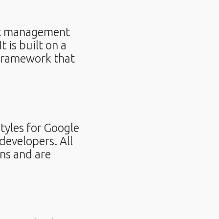
nt management
 is built on a
framework that
styles for Google
evelopers. All
ns and are
s