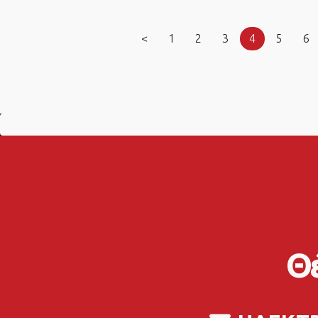
<
1
2
3
4
5
6
Θέ