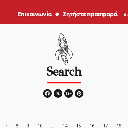
Επικοινωνία
Ζητήστε προσφορά
Δ
Search
7
8
9
10
...
14
15
16
17
18