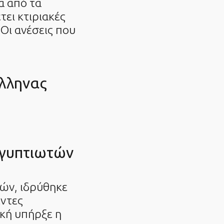
α από τα
τει κτιριακές
ι ανέσεις που
λληνας
ιγυπτιωτών
ών, ιδρύθηκε
έντες
ική υπήρξε η