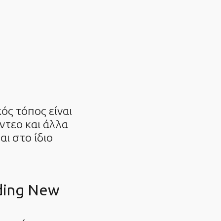
ός τόπος είναι
ίντεο και άλλα
ι στο ίδιο
ding New