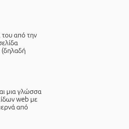
 του από την
σελίδα
» (δηλαδή
ναι μια γλώσσα
λίδων web με
περνά από