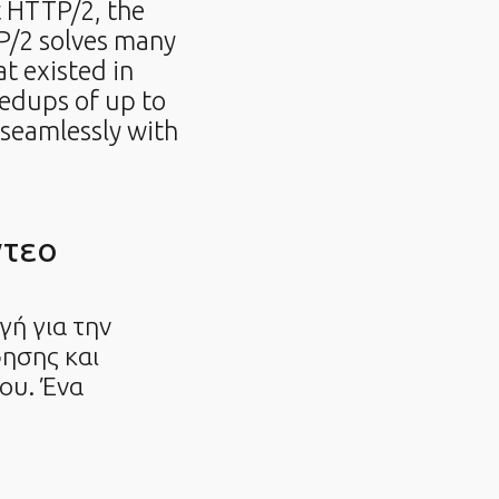
 HTTP/2, the
TP/2 solves many
t existed in
eedups of up to
seamlessly with
ντεο
ή για την
ησης και
ου. Ένα