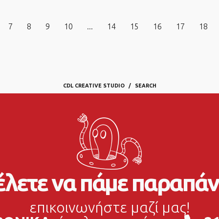
7
8
9
10
...
14
15
16
17
18
CDL CREATIVE STUDIO
SEARCH
λετε να πάμε παραπάν
επικοινωνήστε μαζί μας!