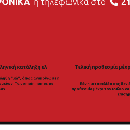
ΡΟΝΙΚΑ
ή τηλεφωνικά στο
21
ληνική κατάληξη ελ
Τελική προθεσμία μέχρι
ληξη ".ελ", όπως ανακοίνωσε η
ομείων. Τα domain names με
Εάν η ιστοσελίδα σας δεν 
έον
προθεσμία μέχρι τον Ιούλιο ν
επισημ