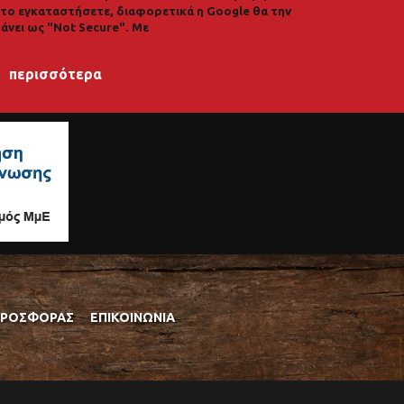
α το εγκαταστήσετε, διαφορετικά η Google θα την
άνει ως "Not Secure". Με
περισσότερα
ΠΡΟΣΦΟΡΆΣ
ΕΠΙΚΟΙΝΩΝΊΑ