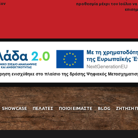
έον
προθεσμία μέχρι τον Ιούλιο ν
επισημ
SHOWCASE
ΠΕΛΆΤΕΣ
ΠΟΙΟΊ ΕΊΜΑΣΤΕ
BLOG
ΖΉΤΗΣΗ 