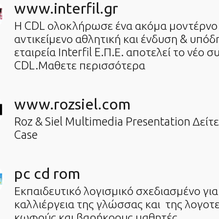
www.interfil.gr
Η CDL ολοκλήρωσε ένα ακόμα μοντέρνο 
αντικείμενο αθλητική και ένδυση & υπό
εταιρεία Ιnterfil E.Π.Ε. αποτελεί το νέο 
CDL.Μαθετε περισσότερα
www.rozsiel.com
Roz & Siel Multimedia Presentation Δείτ
Case
pc cd rom
Εκπαιδευτικό λογισμικό σχεδιασμένο για
καλλιέργεια της γλώσσας και της λογοτε
κωφούς και βαρήκοους μαθητές.