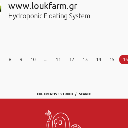
www.loukfarm.gr
Hydroponic Floating System
7
8
9
10
...
11
12
13
14
15
16
CDL CREATIVE STUDIO
SEARCH