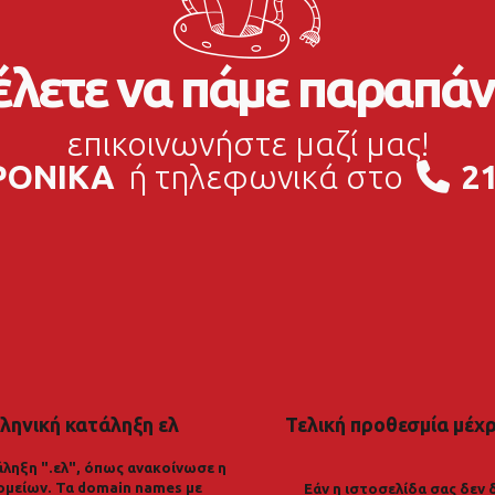
λετε να πάμε παραπάν
επικοινωνήστε μαζί μας!
ΡΟΝΙΚΑ
ή τηλεφωνικά στο
21
ληνική κατάληξη ελ
Τελική προθεσμία μέχρι
ληξη ".ελ", όπως ανακοίνωσε η
ομείων. Τα domain names με
Εάν η ιστοσελίδα σας δεν 