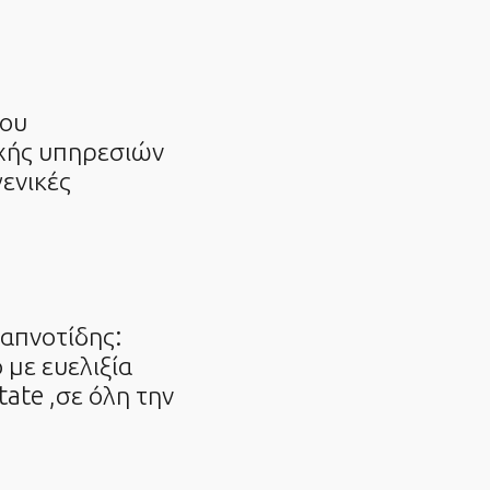
νου
οχής υπηρεσιών
γενικές
Καπνοτίδης:
 με ευελιξία
ate ,σε όλη την