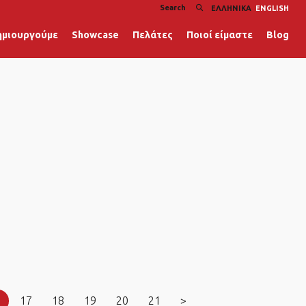
ΕΛΛΗΝΙΚΆ
ENGLISH
ημιουργούμε
Showcase
Πελάτες
Ποιοί είμαστε
Blog
17
18
19
20
21
>