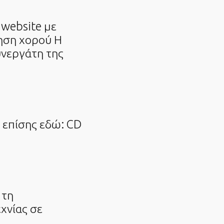
website με
δηση χορού Η
συνεργάτη της
ε επίσης εδώ: CD
 τη
χνίας σε