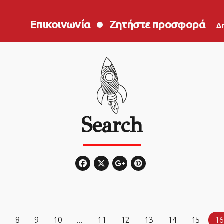
Επικοινωνία
Ζητήστε προσφορά
Δ
Search
7
8
9
10
...
11
12
13
14
15
16