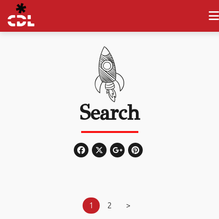
Search
1
2
>