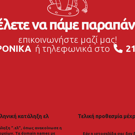
λετε να πάμε παραπάν
επικοινωνήστε μαζί μας!
ΡΟΝΙΚΑ
ή τηλεφωνικά στο
21
ληνική κατάληξη ελ
Τελική προθεσμία μέχρι
ληξη ".ελ", όπως ανακοίνωσε η
ομείων. Τα domain names με
Εάν η ιστοσελίδα σας δεν 