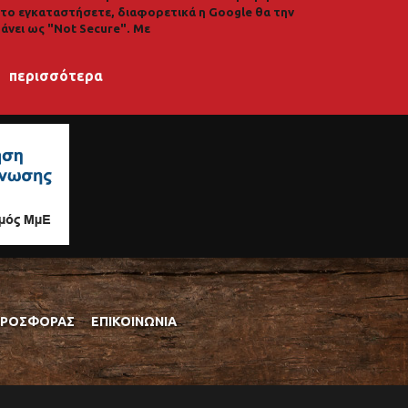
α το εγκαταστήσετε, διαφορετικά η Google θα την
άνει ως "Not Secure". Με
περισσότερα
ΠΡΟΣΦΟΡΆΣ
ΕΠΙΚΟΙΝΩΝΊΑ