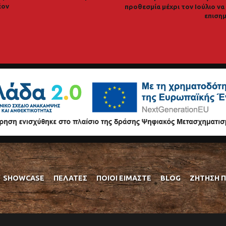
έον
προθεσμία μέχρι τον Ιούλιο ν
επισημ
SHOWCASE
ΠΕΛΆΤΕΣ
ΠΟΙΟΊ ΕΊΜΑΣΤΕ
BLOG
ΖΉΤΗΣΗ 