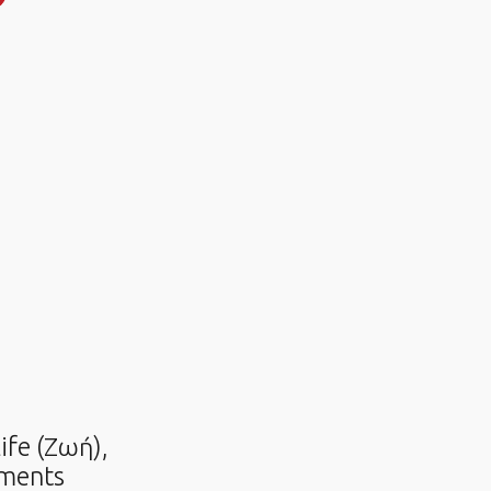
ife (Ζωή),
tments