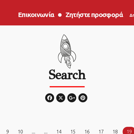
Επικοινωνία
Ζητήστε προσφορά
Δ
Search
9
10
...
...
14
15
16
17
18
19