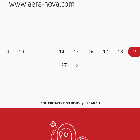
www.aera-nova.com
9
10
...
...
14
15
16
17
18
19
27
>
CDL CREATIVE STUDIO
SEARCH