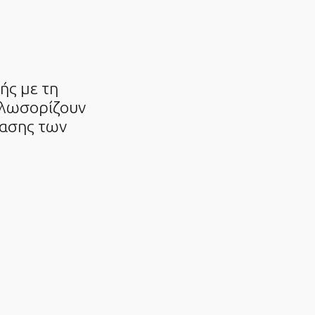
ής με τη
καλωσορίζουν
ίασης των