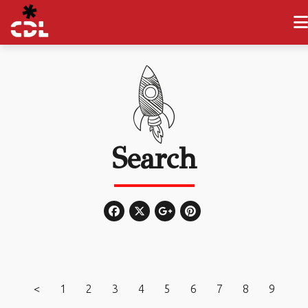
Search
<
1
2
3
4
5
6
7
8
9