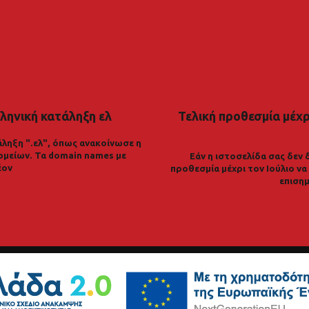
ληνική κατάληξη ελ
Τελική προθεσμία μέχρι
ληξη ".ελ", όπως ανακοίνωσε η
ομείων. Τα domain names με
Εάν η ιστοσελίδα σας δεν 
έον
προθεσμία μέχρι τον Ιούλιο ν
επισημ