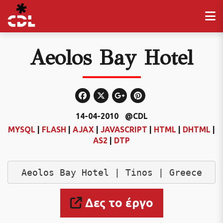
Aeolos Bay Hotel
14-04-2010
@CDL
MYSQL
|
FLASH
|
AJAX
|
JAVASCRIPT
|
HTML
|
DHTML
|
AS2
|
DTP
Aeolos Bay Hotel | Tinos | Greece
Δες το έργο