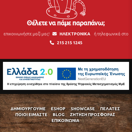
Θέλετε να πάμε παραπάνω;
επικοινωνήστε μαζί μας!
ΗΛΕΚΤΡΟΝΙΚΑ
ή τηλεφωνικά στο
215 215 1245
ΔΗΜΙΟΥΡΓΟΎΜΕ
ESHOP
SHOWCASE
ΠΕΛΆΤΕΣ
ΠΟΙΟΊ ΕΊΜΑΣΤΕ
BLOG
ΖΉΤΗΣΗ ΠΡΟΣΦΟΡΆΣ
ΕΠΙΚΟΙΝΩΝΊΑ