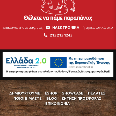
Θέλετε να πάμε παραπάνω;
επικοινωνήστε μαζί μας!
ΗΛΕΚΤΡΟΝΙΚΑ
ή τηλεφωνικά στο
215 215 1245
ΔΗΜΙΟΥΡΓΟΎΜΕ
ESHOP
SHOWCASE
ΠΕΛΆΤΕΣ
ΠΟΙΟΊ ΕΊΜΑΣΤΕ
BLOG
ΖΉΤΗΣΗ ΠΡΟΣΦΟΡΆΣ
ΕΠΙΚΟΙΝΩΝΊΑ