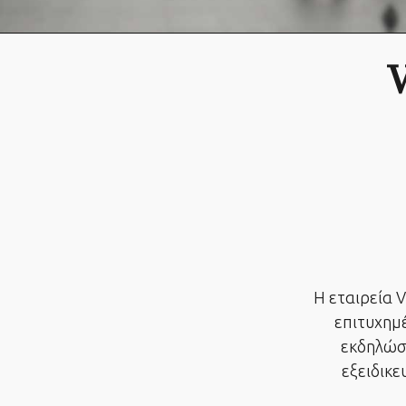
V
Η εταιρεία V
επιτυχημέ
εκδηλώσ
εξειδικε