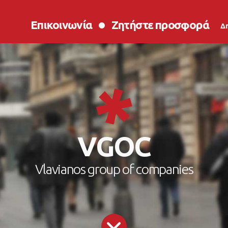
Επικοινωνία
Ζητήστε προσφορά
Δ
VGOC
Vlavianos group of companies