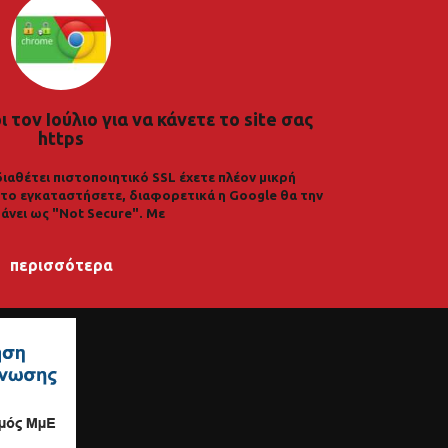
 τον Ιούλιο για να κάνετε το site σας
https
διαθέτει πιστοποιητικό SSL έχετε πλέον μικρή
α το εγκαταστήσετε, διαφορετικά η Google θα την
άνει ως "Not Secure". Με
περισσότερα