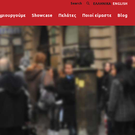
ΕΛΛΗΝΙΚΆ
ENGLISH
ημιουργούμε
Showcase
Πελάτες
Ποιοί είμαστε
Blog