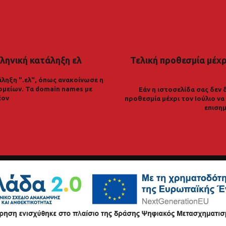
ληνική κατάληξη ελ
Τελική προθεσμία μέχρι
ληξη ".ελ", όπως ανακοίνωσε η
ομείων. Τα domain names με
Εάν η ιστοσελίδα σας δεν 
έον
προθεσμία μέχρι τον Ιούλιο ν
επισημ