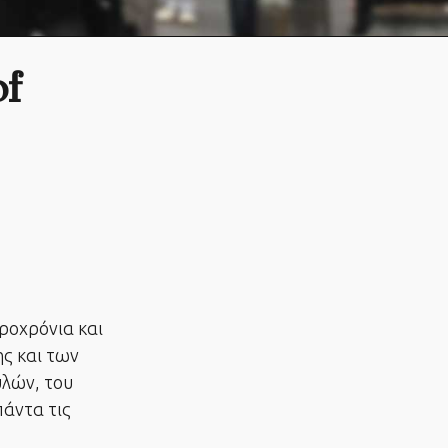
of
κροχρόνια και
ης και των
λών, του
πάντα τις