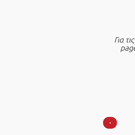
Για τ
page
<