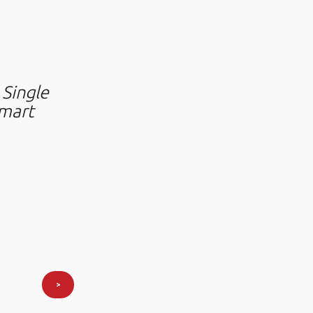
Single
smart
>