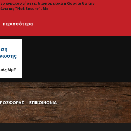
α το εγκαταστήσετε, διαφορετικά η Google θα την
άνει ως "Not Secure". Με
περισσότερα
ΠΡΟΣΦΟΡΆΣ
ΕΠΙΚΟΙΝΩΝΊΑ