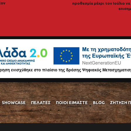
έον
προθεσμία μέχρι τον Ιούλιο ν
επισημ
SHOWCASE
ΠΕΛΆΤΕΣ
ΠΟΙΟΊ ΕΊΜΑΣΤΕ
BLOG
ΖΉΤΗΣΗ 