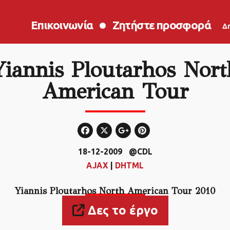
Επικοινωνία
Ζητήστε προσφορά
Δ
Yiannis Ploutarhos Nort
American Tour
18-12-2009
@CDL
AJAX
|
DHTML
Yiannis Ploutarhos North American Tour 2010
Δες το έργο