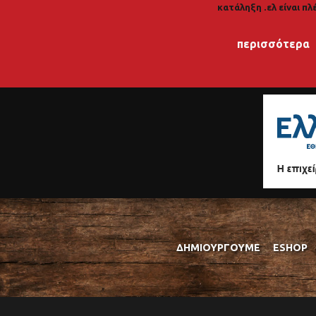
κατάληξη .ελ είναι πλ
περισσότερα
ΔΗΜΙΟΥΡΓΟΎΜΕ
ESHOP