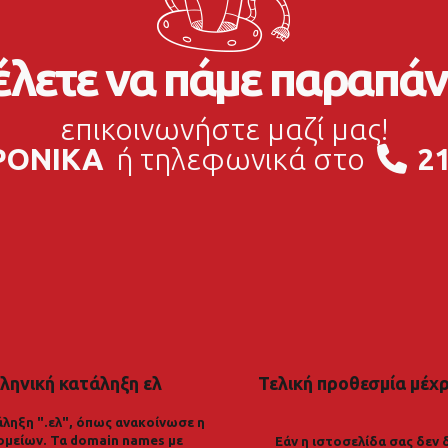
λετε να πάμε παραπάν
επικοινωνήστε μαζί μας!
ΡΟΝΙΚΑ
ή τηλεφωνικά στο
21
ληνική κατάληξη ελ
Τελική προθεσμία μέχρι
ληξη ".ελ", όπως ανακοίνωσε η
ομείων. Τα domain names με
Εάν η ιστοσελίδα σας δεν 