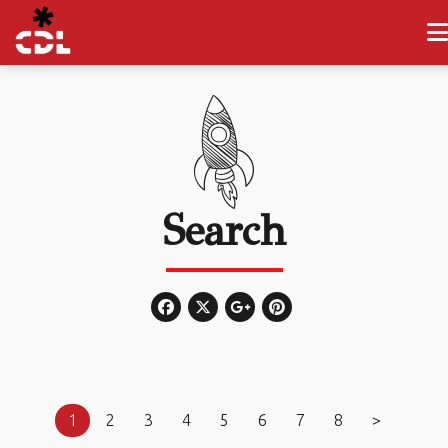
Search
1
2
3
4
5
6
7
8
>