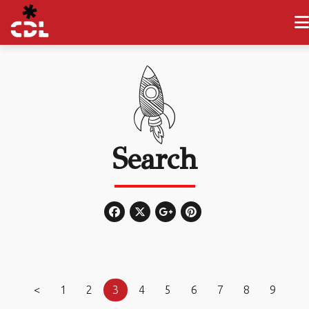
Search
<
1
2
3
4
5
6
7
8
9