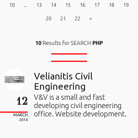
10
...
13
14
15
16
17
18
19
20
21
22
>
10
Results for SEARCH
PHP
Velianitis Civil
Engineering
V&V is a small and fast
12
developing civil engineering
office. Website development.
MARCH
2014