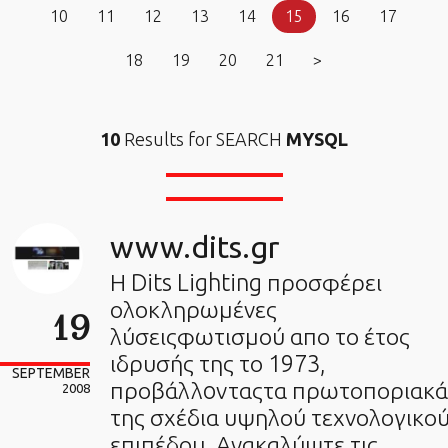
10
11
12
13
14
15
16
17
18
19
20
21
>
10
Results for SEARCH
MYSQL
www.dits.gr
Η Dits Lighting προσφέρει
ολοκληρωμένες
19
λύσειςφωτισμού απο το έτος
ιδρυσής της το 1973,
SEPTEMBER
προβάλλoνταςτα πρωτοποριακά
2008
της σχέδια υψηλού τεχνολογικο
επιπέδου. Ανακαλύψτε τις