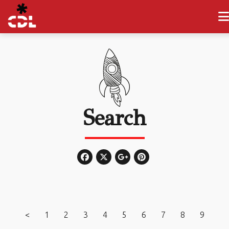
Search
<
1
2
3
4
5
6
7
8
9