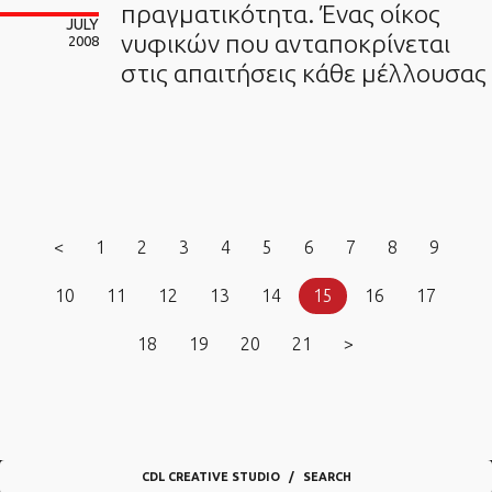
πραγματικότητα. Ένας οίκος
JULY
νυφικών που ανταποκρίνεται
2008
στις απαιτήσεις κάθε μέλλουσας
<
1
2
3
4
5
6
7
8
9
10
11
12
13
14
15
16
17
18
19
20
21
>
CDL CREATIVE STUDIO
SEARCH