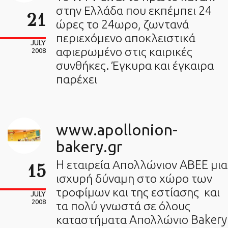
στην Ελλάδα που εκπέμπει 24
21
ώρες το 24ωρο, ζωντανά
περιεχόμενο αποκλειστικά
JULY
αφιερωμένο στις καιρικές
2008
συνθήκες. Έγκυρα και έγκαιρα
παρέχει
www.apollonion-
bakery.gr
H εταιρεία Απολλώνιον ABEE μια
15
ισχυρή δύναμη στο χώρο των
τροφίμων και της εστίασης και
JULY
2008
τα πολύ γνωστά σε όλους
καταστήματα Aπολλώνιο Bakery