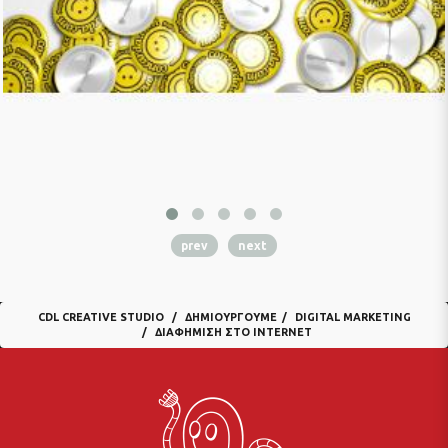
prev
next
CDL CREATIVE STUDIO
ΔΗΜΙΟΥΡΓΟΎΜΕ
DIGITAL MARKETING
ΔΙΑΦΉΜΙΣΗ ΣΤΟ INTERNET