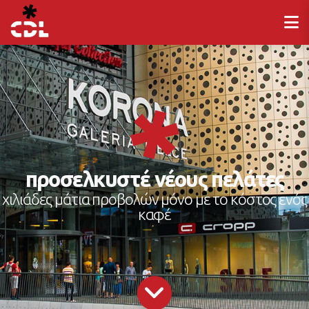
προσελκυστέ νέους πελάτες
χιλιάδες μάτια προβολών μόνο με το κόστος ενός
καφέ