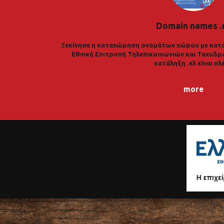
Domain names .
Ξεκίνησε η καταχώρηση ονομάτων χώρου με κατά
Εθνική Επιτροπή Τηλεπικοινωνιών και Ταχυδρ
κατάληξη .ελ είναι πλ
more