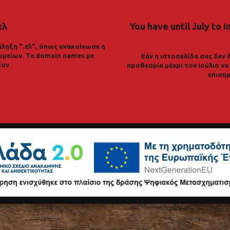
ελ
You have until July to I
ληξη ".ελ", όπως ανακοίνωσε η
ομείων. Τα domain names με
Εάν η ιστοσελίδα σας δεν 
έον
προθεσμία μέχρι τον Ιούλιο ν
επισημ