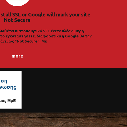
nstall SSL or Google will mark your site
Not Secure
διαθέτει πιστοποιητικό SSL έχετε πλέον μικρή
α το εγκαταστήσετε, διαφορετικά η Google θα την
άνει ως "Not Secure". Με
more