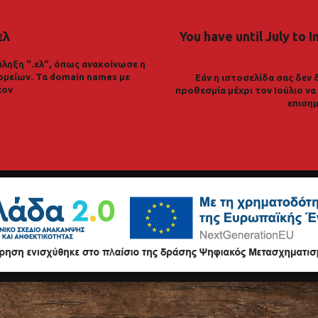
ελ
You have until July to I
ληξη ".ελ", όπως ανακοίνωσε η
ομείων. Τα domain names με
Εάν η ιστοσελίδα σας δεν 
έον
προθεσμία μέχρι τον Ιούλιο ν
επισημ