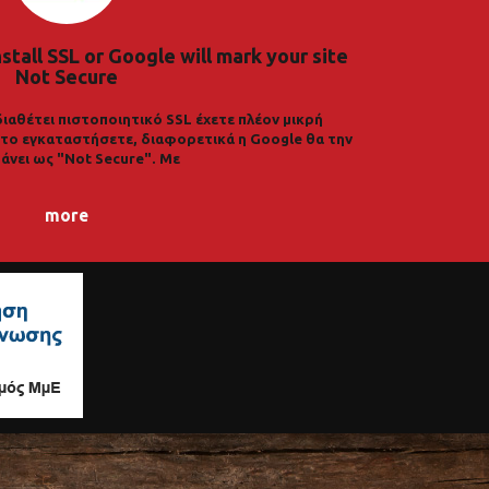
nstall SSL or Google will mark your site
Not Secure
διαθέτει πιστοποιητικό SSL έχετε πλέον μικρή
α το εγκαταστήσετε, διαφορετικά η Google θα την
άνει ως "Not Secure". Με
more