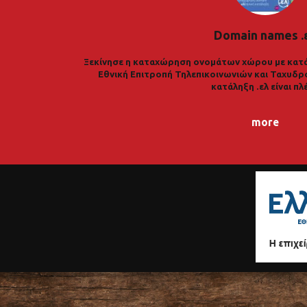
Domain names .
Ξεκίνησε η καταχώρηση ονομάτων χώρου με κατά
Εθνική Επιτροπή Τηλεπικοινωνιών και Ταχυδρ
κατάληξη .ελ είναι πλ
more