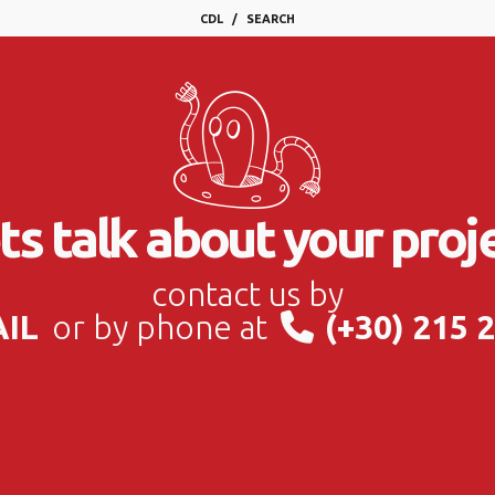
CDL
SEARCH
ts talk about your proj
contact us by
AIL
or by phone at
(+30) 215 