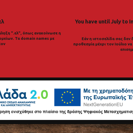
ελ
You have until July to I
ληξη ".ελ", όπως ανακοίνωσε η
ομείων. Τα domain names με
Εάν η ιστοσελίδα σας δεν 
έον
προθεσμία μέχρι τον Ιούλιο ν
επισημ