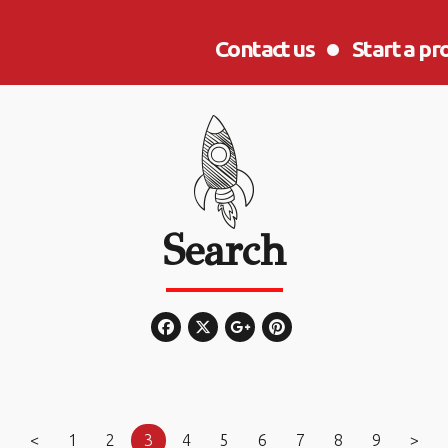
Contact us
Start a pr
Search
<
1
2
3
4
5
6
7
8
9
>