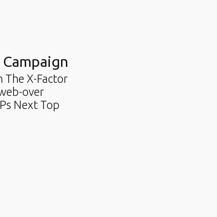
r Campaign
 The X-Factor
 web-over
UPs Next Top