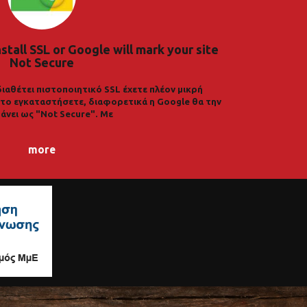
nstall SSL or Google will mark your site
Not Secure
διαθέτει πιστοποιητικό SSL έχετε πλέον μικρή
α το εγκαταστήσετε, διαφορετικά η Google θα την
άνει ως "Not Secure". Με
more