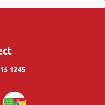
ect
215 1245