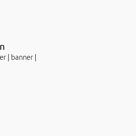
gn
r | banner |