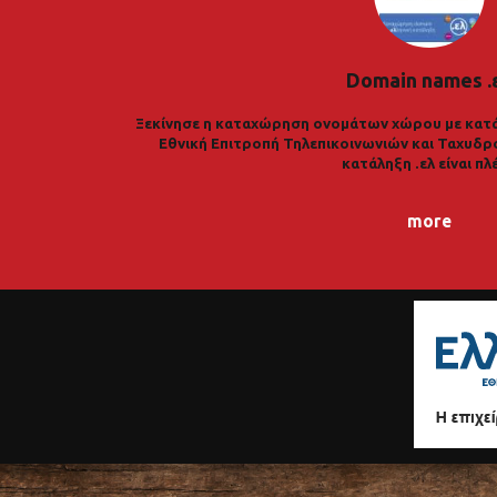
Domain names .
Ξεκίνησε η καταχώρηση ονομάτων χώρου με κατά
Εθνική Επιτροπή Τηλεπικοινωνιών και Ταχυδρ
κατάληξη .ελ είναι πλ
more