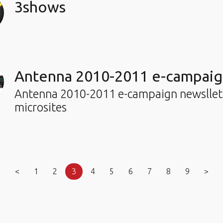
3shows
Antenna 2010-2011 e-campai
Antenna 2010-2011 e-campaign newsllete
microsites
<
1
2
3
4
5
6
7
8
9
>