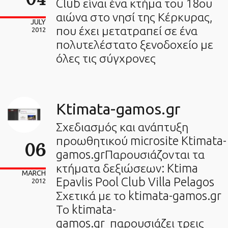
Club είναι ένα κτήμα του 18ου
αιώνα στο νησί της Κέρκυρας,
JULY
που έχει μετατραπεί σε ένα
2012
πολυτελέστατο ξενοδοχείο με
όλες τις σύγχρονες
Ktimata-gamos.gr
Σχεδιασμός και ανάπτυξη
προωθητικού microsite Ktimata-
06
gamos.grΠαρουσιάζονται τα
κτήματα δεξιώσεων: Ktima
MARCH
Epavlis Pool Club Villa Pelagos
2012
Σχετικά με το ktimata-gamos.gr
Το ktimata-
gamos.gr παρουσιάζει τρεις