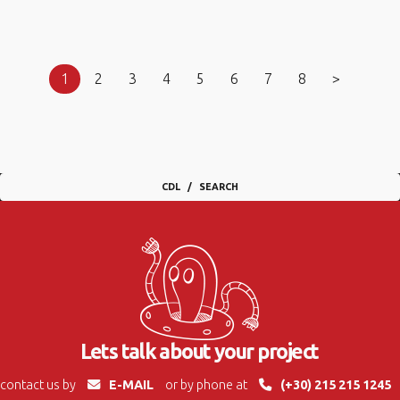
1
2
3
4
5
6
7
8
>
CDL
SEARCH
Lets talk about your project
contact us by
E-MAIL
or by phone at
(+30) 215 215 1245