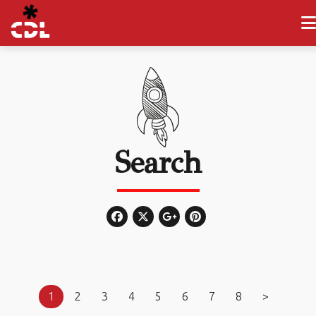
Search
1
2
3
4
5
6
7
8
>