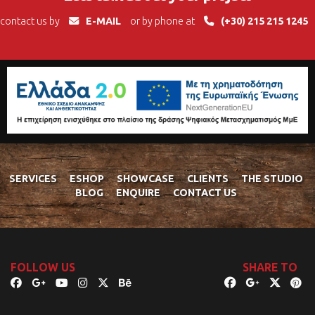
contact us by
E-MAIL
or by phone at
(+30) 215 215 1245
SERVICES
ESHOP
SHOWCASE
CLIENTS
THE STUDIO
BLOG
ENQUIRE
CONTACT US
FOLLOW US
SHARE TO