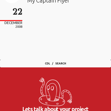
My Captain Flyer
22
DECEMBER
2008
CDL
SEARCH
Lets talk about your project