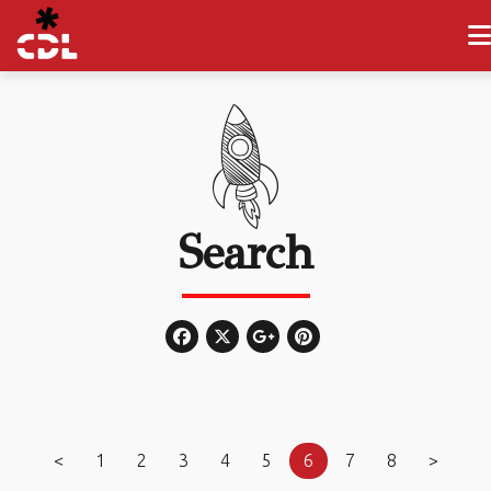
Search
<
1
2
3
4
5
6
7
8
>