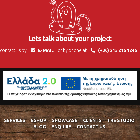
Lets talk about your project
contact us by
E-MAIL
or by phone at
(+30) 215 215 1245
SERVICES
ESHOP
SHOWCASE
CLIENTS
THE STUDIO
BLOG
ENQUIRE
CONTACT US