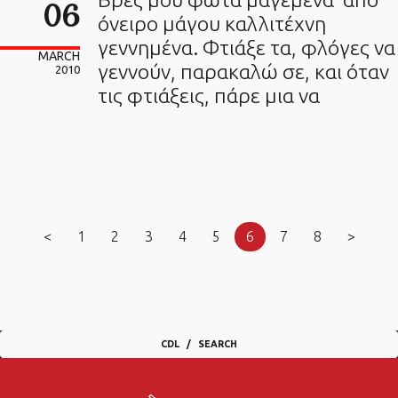
06
όνειρο μάγου καλλιτέχνη
γεννημένα. Φτιάξε τα, φλόγες να
MARCH
γεννούν, παρακαλώ σε, και όταν
2010
τις φτιάξεις, πάρε μια να
<
1
2
3
4
5
6
7
8
>
CDL
SEARCH