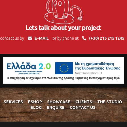
Lets talk about your project
contact us by
E-MAIL
or by phone at
(+30) 215 215 1245
SERVICES
ESHOP
SHOWCASE
CLIENTS
THE STUDIO
BLOG
ENQUIRE
CONTACT US