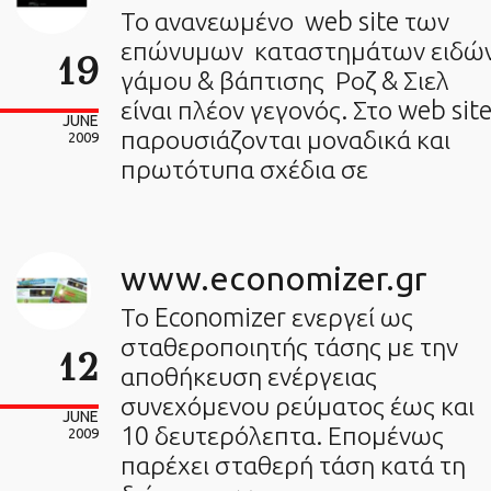
Το ανανεωμένο web site των
επώνυμων καταστημάτων ειδώ
19
γάμου & βάπτισης Ροζ & Σιελ
είναι πλέον γεγονός. Στο web sit
JUNE
παρουσιάζονται μοναδικά και
2009
πρωτότυπα σχέδια σε
www.economizer.gr
Το Economizer ενεργεί ως
σταθεροποιητής τάσης με την
12
αποθήκευση ενέργειας
συνεχόμενου ρεύματος έως και
JUNE
10 δευτερόλεπτα. Επομένως
2009
παρέχει σταθερή τάση κατά τη