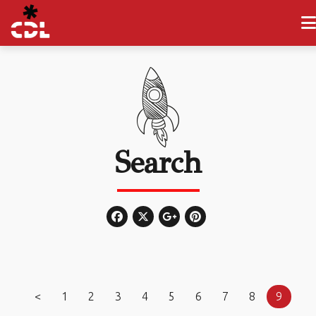
Search
<
1
2
3
4
5
6
7
8
9