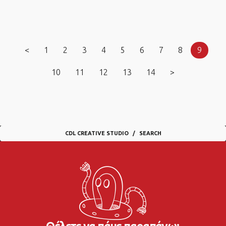
<
1
2
3
4
5
6
7
8
9
10
11
12
13
14
>
CDL CREATIVE STUDIO
SEARCH