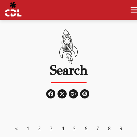
Search
<
1
2
3
4
5
6
7
8
9