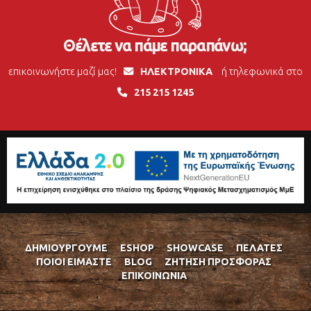
Θέλετε να πάμε παραπάνω;
επικοινωνήστε μαζί μας!
ΗΛΕΚΤΡΟΝΙΚΑ
ή τηλεφωνικά στο
215 215 1245
ΔΗΜΙΟΥΡΓΟΎΜΕ
ESHOP
SHOWCASE
ΠΕΛΆΤΕΣ
ΠΟΙΟΊ ΕΊΜΑΣΤΕ
BLOG
ΖΉΤΗΣΗ ΠΡΟΣΦΟΡΆΣ
ΕΠΙΚΟΙΝΩΝΊΑ