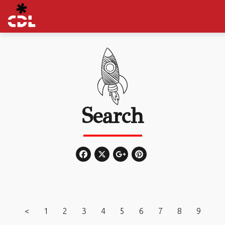
Search
<
1
2
3
4
5
6
7
8
9