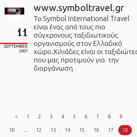
www.symboltravel.gr
Το Symbol International Travel
είναι ένας από τους πιο
11
σύγχρονους ταξιδιωτικούς
οργανισμούς στον Ελλαδικό
SEPTEMBER
χώρο.Χιλιάδες είναι οι ταξιδιώτε
2007
που μας προτιμούν για την
διοργάνωση
<
1
2
3
4
5
6
7
8
9
10
...
12
13
14
15
16
17
18