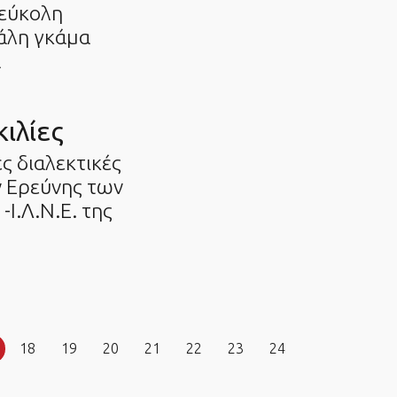
 εύκολη
γάλη γκάμα
α
ιλίες
ς διαλεκτικές
ν Ερεύνης των
Ι.Λ.Ν.Ε. της
18
19
20
21
22
23
24