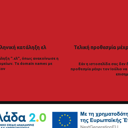
ληνική κατάληξη ελ
Τελική προθεσμία μέχρι
ληξη ".ελ", όπως ανακοίνωσε η
ομείων. Τα domain names με
Εάν η ιστοσελίδα σας δεν 
έον
προθεσμία μέχρι τον Ιούλιο ν
επισημ