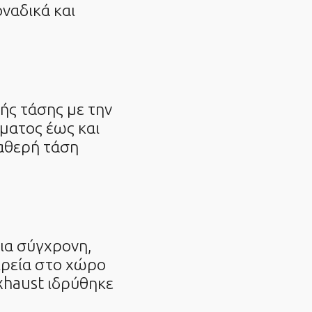
οναδικά και
ής τάσης με την
ματος έως και
αθερή τάση
μια σύγχρονη,
ιρεία στο χώρο
xhaust ιδρύθηκε