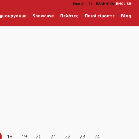
ΕΛΛΗΝΙΚΆ
ENGLISH
ημιουργούμε
Showcase
Πελάτες
Ποιοί είμαστε
Blog
18
19
20
21
22
23
24