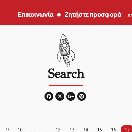
Επικοινωνία
Ζητήστε προσφορά
Δ
Search
9
10
...
...
12
13
14
15
16
17