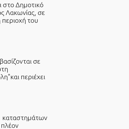
αι στο Δημοτικό
ς Λακωνίας, σε
 περιοχή του
 βασίζονται σε
ώτη
η"και περιέχει
ν καταστημάτων
 πλέον