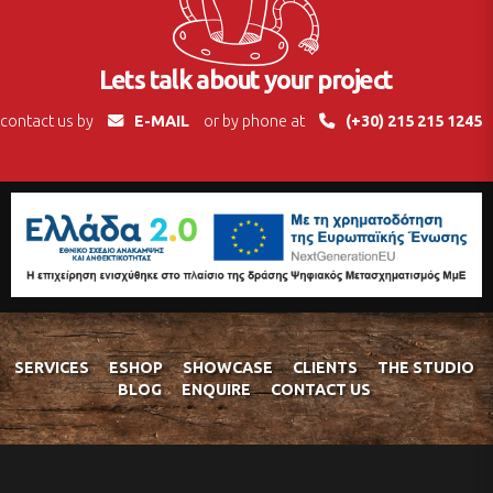
Lets talk about your project
contact us by
E-MAIL
or by phone at
(+30) 215 215 1245
SERVICES
ESHOP
SHOWCASE
CLIENTS
THE STUDIO
BLOG
ENQUIRE
CONTACT US