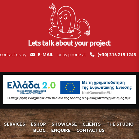
Lets talk about your project
contact us by
E-MAIL
or by phone at
(+30) 215 215 1245
SERVICES
ESHOP
SHOWCASE
CLIENTS
THE STUDIO
BLOG
ENQUIRE
CONTACT US