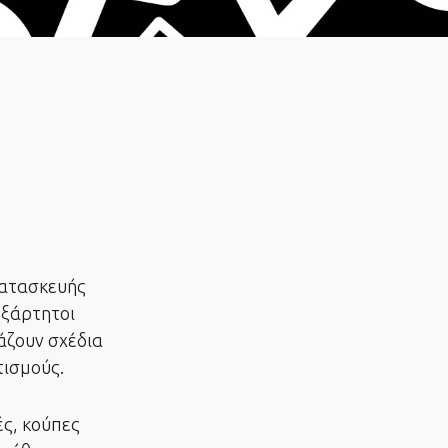
κατασκευής
εξάρτητοι
άζουν σχέδια
τισμούς.
ές, κούπες