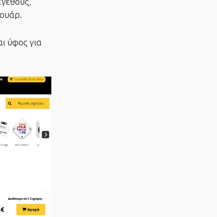
εγέθους,
σουάρ.
ι ύφος για