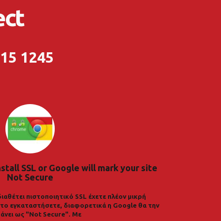
ect
215 1245
nstall SSL or Google will mark your site
Not Secure
διαθέτει πιστοποιητικό SSL έχετε πλέον μικρή
α το εγκαταστήσετε, διαφορετικά η Google θα την
άνει ως "Not Secure". Με