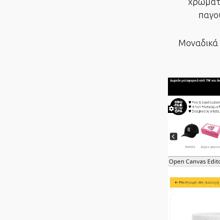
χρωματι
παγου
Μοναδικά 