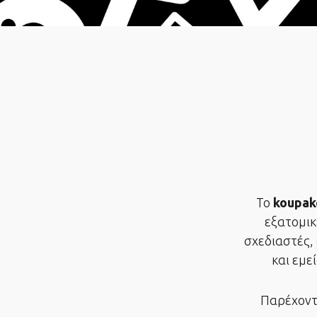
Το
koupak
εξατομικ
σχεδιαστές,
και εμε
Παρέχοντα