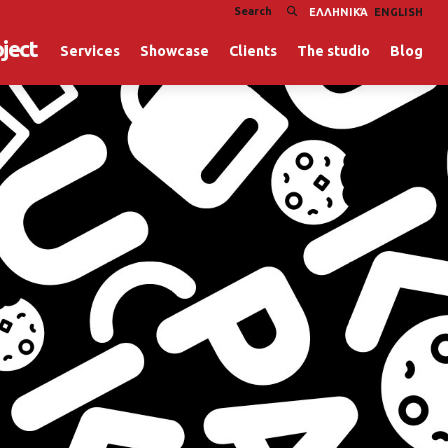
ΕΛΛΗΝΙΚΆ
ENGLISH
oject
Services
Showcase
Clients
The studio
Blog