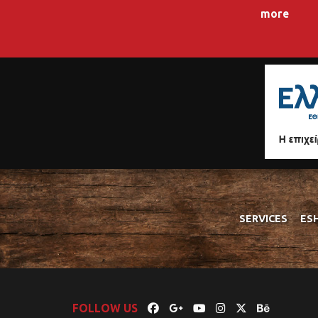
more
SERVICES
ES
FOLLOW US