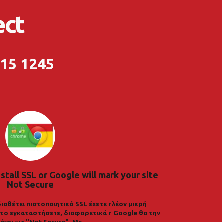
ect
215 1245
nstall SSL or Google will mark your site
Not Secure
διαθέτει πιστοποιητικό SSL έχετε πλέον μικρή
α το εγκαταστήσετε, διαφορετικά η Google θα την
άνει ως "Not Secure". Με