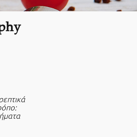
aphy
θρεπτικά
ρόπο:
τήματα