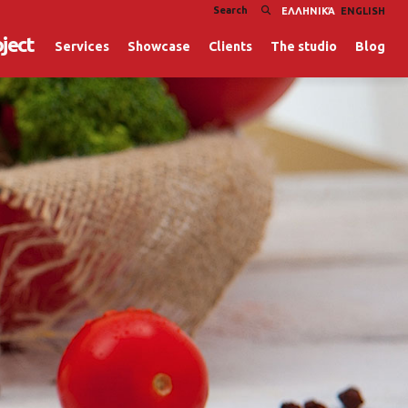
ΕΛΛΗΝΙΚΆ
ENGLISH
oject
Services
Showcase
Clients
The studio
Blog