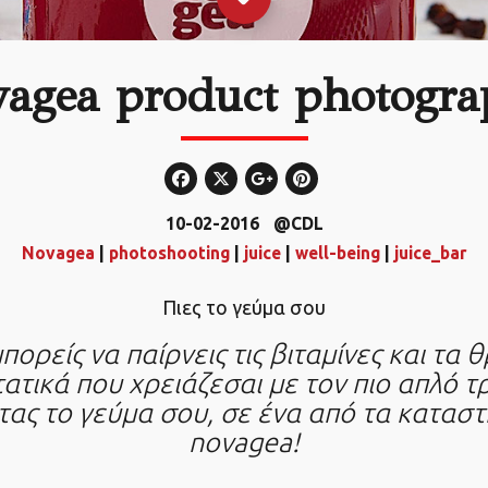
agea product photogr
10-02-2016
@CDL
Novagea
|
photoshooting
|
juice
|
well-being
|
juice_bar
Πιες το γεύμα σου
ορείς να παίρνεις τις βιταμίνες και τα 
ατικά που χρειάζεσαι με τον πιο απλό τ
τας το γεύμα σου, σε ένα από τα κατασ
novagea!