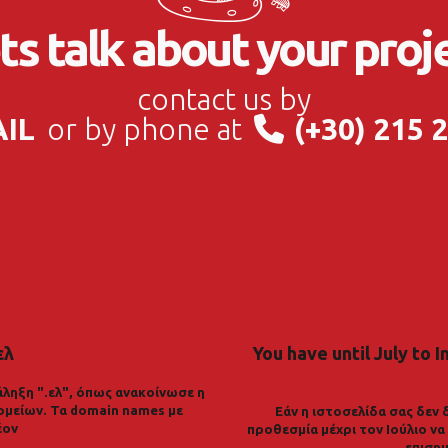
ts talk about your proj
contact us by
AIL
or by phone at
(+30) 215 
ελ
You have until July to I
ληξη ".ελ", όπως ανακοίνωσε η
ομείων. Τα domain names με
Εάν η ιστοσελίδα σας δεν 
έον
προθεσμία μέχρι τον Ιούλιο ν
επισημ