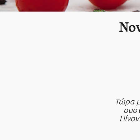
Nov
Τώρα μπ
συστ
Πίνον