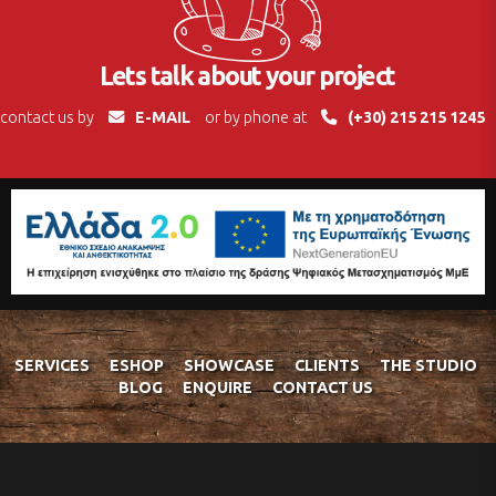
Lets talk about your project
contact us by
E-MAIL
or by phone at
(+30) 215 215 1245
SERVICES
ESHOP
SHOWCASE
CLIENTS
THE STUDIO
BLOG
ENQUIRE
CONTACT US