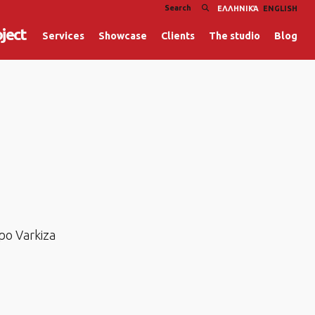
ΕΛΛΗΝΙΚΆ
ENGLISH
oject
Services
Showcase
Clients
The studio
Blog
ρο Varkiza