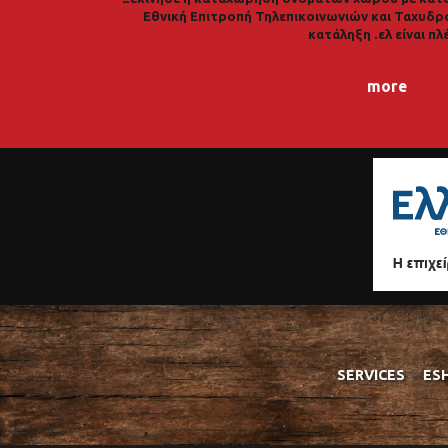
Εθνική Επιτροπή Τηλεπικοινωνιών και Ταχυδρ
κατάληξη .ελ είναι πλ
more
SERVICES
ES