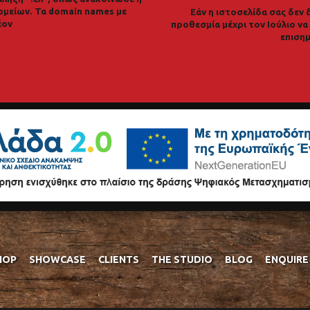
ομείων. Τα domain names με
Εάν η ιστοσελίδα σας δεν 
έον
προθεσμία μέχρι τον Ιούλιο ν
επισημ
HOP
SHOWCASE
CLIENTS
THE STUDIO
BLOG
ENQUIRE