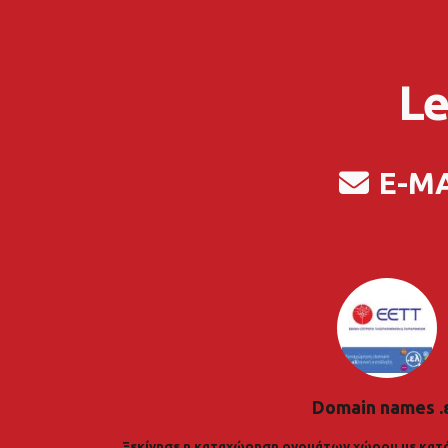
Le
E-M
Domain names .
Ξεκίνησε η καταχώρηση ονομάτων χώρου με κατά