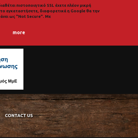
διαθέτει πιστοποιητικό SSL έχετε πλέον μικρή
α το εγκαταστήσετε, διαφορετικά η Google θα την
άνει ως "Not Secure". Με
more
CONTACT US