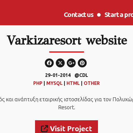
Contact us
Start a pr
Varkizaresort website
29-01-2014
@CDL
PHP
|
MYSQL
|
HTML
|
OTHER
ς και ανάπτυξη εταιρικής ιστοσελίδας για τον Πολυχώ
Resort.
Visit Project