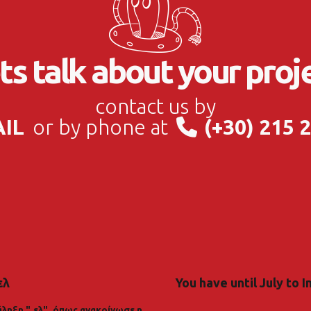
ts talk about your proj
contact us by
AIL
or by phone at
(+30) 215 
ελ
You have until July to I
ληξη ".ελ", όπως ανακοίνωσε η