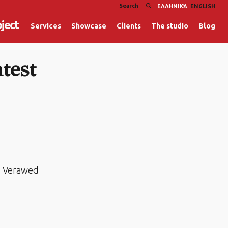
ΕΛΛΗΝΙΚΆ
ENGLISH
oject
Services
Showcase
Clients
The studio
Blog
test
e Verawed