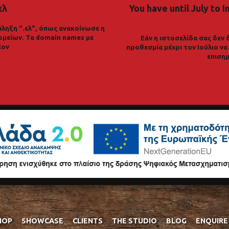
ελ
You have until July to I
ληξη ".ελ", όπως ανακοίνωσε η
ομείων. Τα domain names με
Εάν η ιστοσελίδα σας δεν 
έον
προθεσμία μέχρι τον Ιούλιο ν
επισημ
HOP
SHOWCASE
CLIENTS
THE STUDIO
BLOG
ENQUIRE