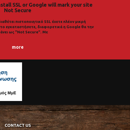
nstall SSL or Google will mark your site
Not Secure
διαθέτει πιστοποιητικό SSL έχετε πλέον μικρή
α το εγκαταστήσετε, διαφορετικά η Google θα την
άνει ως "Not Secure". Με
more
CONTACT US