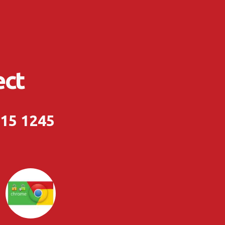
ect
215 1245