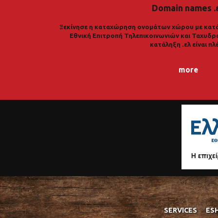
Domain names .
Ξεκίνησε η καταχώρηση ονομάτων χώρου με κατά
Εθνική Επιτροπή Τηλεπικοινωνιών και Ταχυδρ
κατάληξη .ελ είναι πλ
more
SERVICES
ES