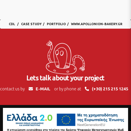
CDL
CASE STUDY
PORTFOLIO
WWW.APOLLONION-BAKERY.GR
Lets talk about your project
contact us by
E-MAIL
or by phone at
(+30) 215 215 1245