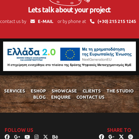
Lets talk about your project
contact us by
E-MAIL
or by phone at
(+30) 215 215 1245
SERVICES
ESHOP
SHOWCASE
CLIENTS
THE STUDIO
BLOG
ENQUIRE
CONTACT US
FOLLOW US
SHARE TO