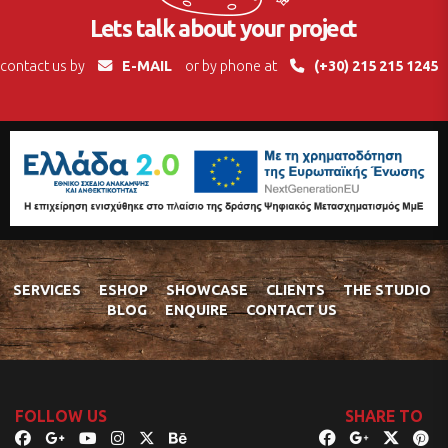
Lets talk about your project
contact us by
E-MAIL
or by phone at
(+30) 215 215 1245
SERVICES
ESHOP
SHOWCASE
CLIENTS
THE STUDIO
BLOG
ENQUIRE
CONTACT US
FOLLOW US
SHARE TO