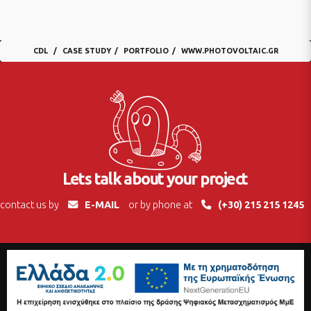
CDL
CASE STUDY
PORTFOLIO
WWW.PHOTOVOLTAIC.GR
Lets talk about your project
contact us by
E-MAIL
or by phone at
(+30) 215 215 1245