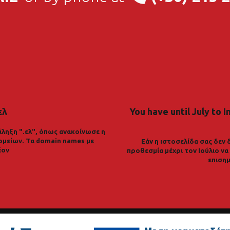
ελ
You have until July to I
ληξη ".ελ", όπως ανακοίνωσε η
ομείων. Τα domain names με
Εάν η ιστοσελίδα σας δεν 
έον
προθεσμία μέχρι τον Ιούλιο ν
επισημ