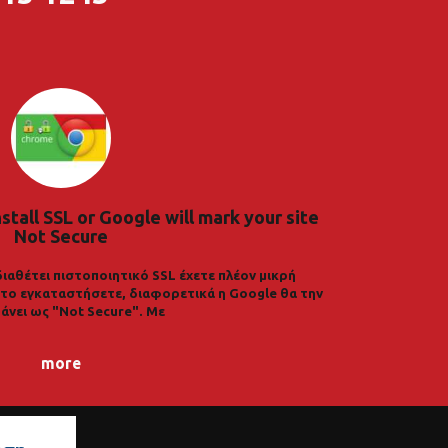
nstall SSL or Google will mark your site
Not Secure
διαθέτει πιστοποιητικό SSL έχετε πλέον μικρή
α το εγκαταστήσετε, διαφορετικά η Google θα την
άνει ως "Not Secure". Με
more