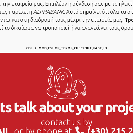
 την εταιρεία μας. Επιπλέον η σύνδεσή σας με το ηλεκ
ας παρέχει η
ALPHABANK
. Αυτό σημαίνει ότι όλα τα 
αι και στη διαδρομή τους μέχρι την εταιρεία μας.
Τρ
ί το δικαίωμα να τροποποιεί ή να ανανεώνει τους όρο
CDL
MOD_ESHOP_TERMS_CHECKOUT_PAGE_ID
ts talk about your proj
contact us by
AIL
or by phone at
(+30) 215 