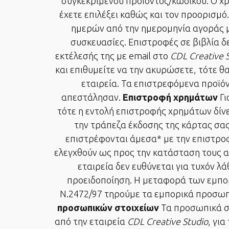
συγκεκριμένου προϊόντος/κωδικού. Ο χ
έχετε επιλέξει καθώς και τον προορισμό
ημερών από την ημερομηνία αγοράς μ
συσκευασίες. Επιστροφές σε βιβλία δε
εκτέλεσής της με email στο
CDL Creative 
και επιθυμείτε να την ακυρώσετε, τότε 
εταιρεία. Τα επιστρεφόμενα προϊό
απεστάλησαν.
Επιστροφή χρημάτων
Γι
τότε η εντολή επιστροφής χρημάτων δίνε
την τράπεζα έκδοσης της κάρτας σας.
επιστρέφονται άμεσα* με την επιστρο
ελεγχθούν ως προς την κατάσταση τους α
εταιρεία δεν ευθύνεται για τυχόν λ
προειδοποίηση. Η μεταφορά των εμπορ
Ν.2472/97 τηρούμε τα εμπορικά προσωπι
προσωπικών στοιχείων
Τα προσωπικά σ
από την εταιρεία
CDL Creative Studio
, γι