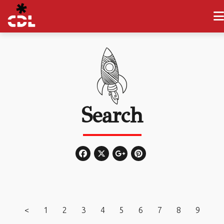
Search
<
1
2
3
4
5
6
7
8
9