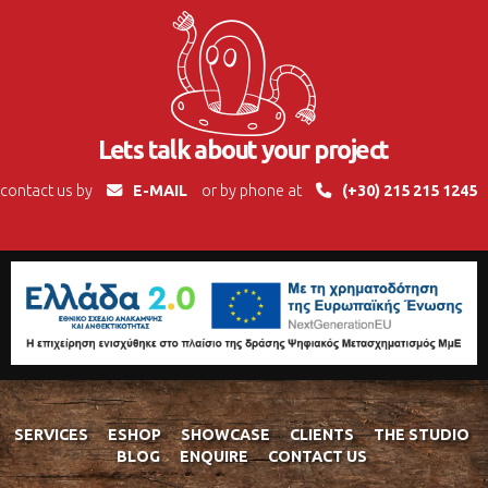
Lets talk about your project
contact us by
E-MAIL
or by phone at
(+30) 215 215 1245
SERVICES
ESHOP
SHOWCASE
CLIENTS
THE STUDIO
BLOG
ENQUIRE
CONTACT US