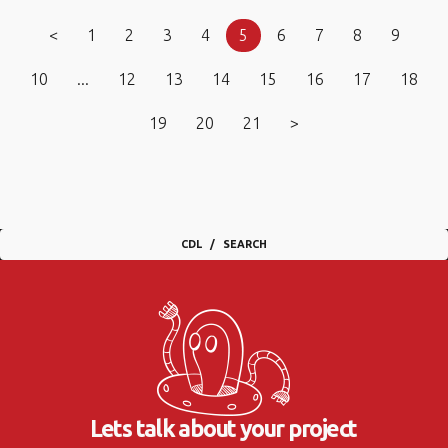
<
1
2
3
4
5
6
7
8
9
10
...
12
13
14
15
16
17
18
19
20
21
>
CDL
SEARCH
Lets talk about your project