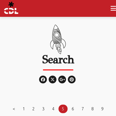
Search
<
1
2
3
4
5
6
7
8
9