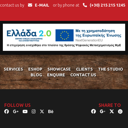
contact us by
E-MAIL
or by phone at
(+30) 215 215 1245
SERVICES
ESHOP
SHOWCASE
CLIENTS
THE STUDIO
BLOG
ENQUIRE
CONTACT US
FOLLOW US
SHARE TO