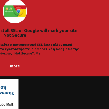
nstall SSL or Google will mark your site
Not Secure
διαθέτει πιστοποιητικό SSL έχετε πλέον μικρή
α το εγκαταστήσετε, διαφορετικά η Google θα την
άνει ως "Not Secure". Με
more