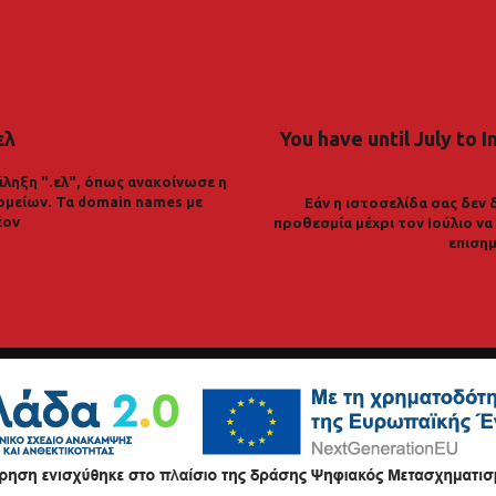
ελ
You have until July to I
ληξη ".ελ", όπως ανακοίνωσε η
ομείων. Τα domain names με
Εάν η ιστοσελίδα σας δεν 
έον
προθεσμία μέχρι τον Ιούλιο ν
επισημ