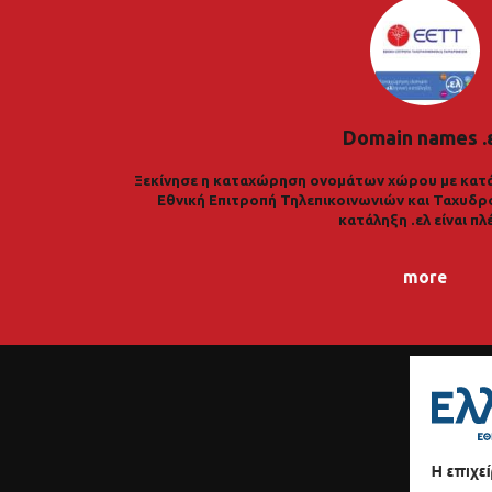
Domain names .
Ξεκίνησε η καταχώρηση ονομάτων χώρου με κατά
Εθνική Επιτροπή Τηλεπικοινωνιών και Ταχυδρ
κατάληξη .ελ είναι πλ
more