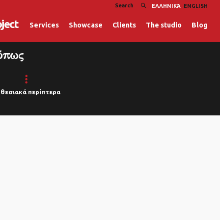
ΕΛΛΗΝΙΚΆ
ENGLISH
oject
Services
Showcase
Clients
The studio
Blog
όπως
θεσιακά περίπτερα