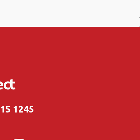
ect
215 1245