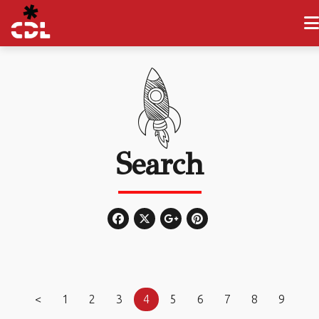
Search
<
1
2
3
4
5
6
7
8
9