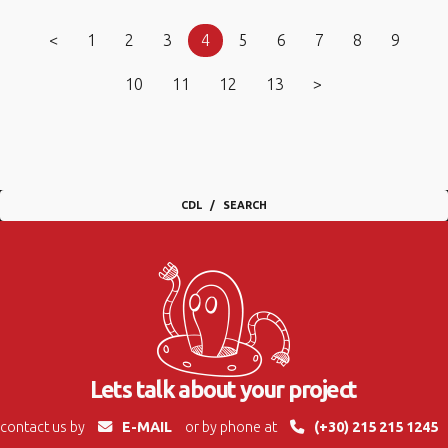
<
1
2
3
4
5
6
7
8
9
10
11
12
13
>
CDL
SEARCH
Lets talk about your project
contact us by
E-MAIL
or by phone at
(+30) 215 215 1245