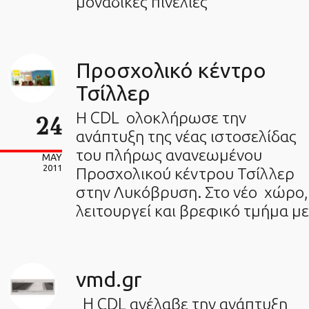
μοναδικές πινελιές
Προσχολικό κέντρο
Τσίλλερ
Η CDL ολοκλήρωσε την
24
ανάπτυξη της νέας ιστοσελίδας
του πλήρως ανανεωμένου
MAY
2011
Προσχολικού κέντρου Τσίλλερ
στην Λυκόβρυση. Στο νέο χώρο,
λειτουργεί και βρεφικό τμήμα με
vmd.gr
H CDL ανέλαβε την ανάπτυξη