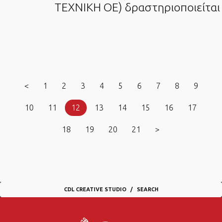
ΤΕΧΝΙΚΗ ΟΕ) δραστηριοποιείται
<
1
2
3
4
5
6
7
8
9
10
11
12
13
14
15
16
17
18
19
20
21
>
CDL CREATIVE STUDIO
SEARCH