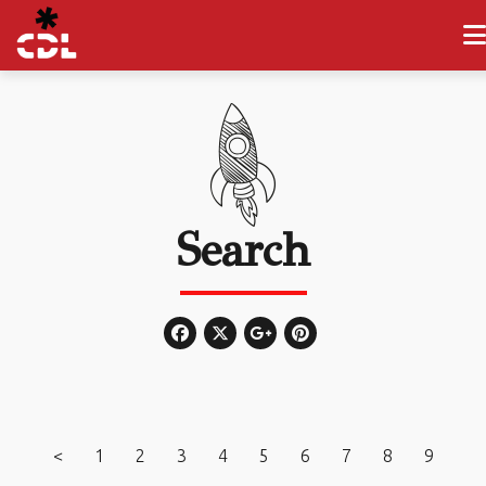
Search
<
1
2
3
4
5
6
7
8
9