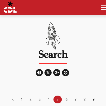
Search
<
1
2
3
4
5
6
7
8
9