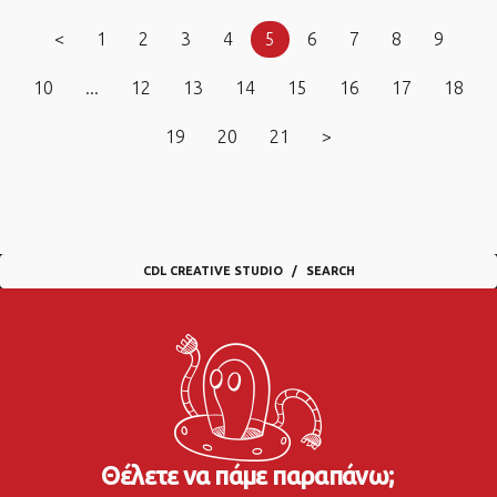
<
1
2
3
4
5
6
7
8
9
10
...
12
13
14
15
16
17
18
19
20
21
>
CDL CREATIVE STUDIO
SEARCH
Θέλετε να πάμε παραπάνω;