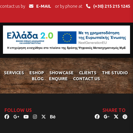
contact us by
E-MAIL
or by phone at
(+30) 215 215 1245
SERVICES
ESHOP
SHOWCASE
CLIENTS
THE STUDIO
BLOG
ENQUIRE
CONTACT US
FOLLOW US
SHARE TO