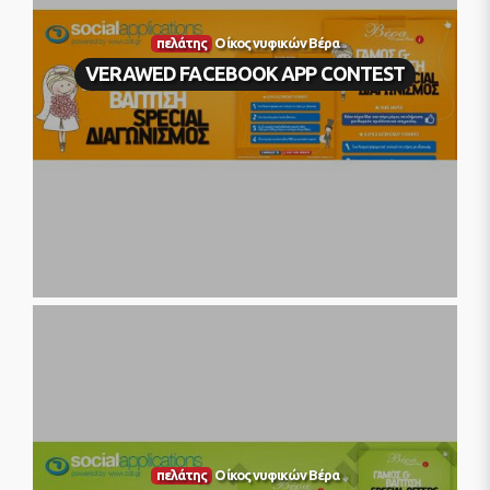
πελάτης
Οίκος νυφικών Βέρα
VERAWED FACEBOOK APP CONTEST
πελάτης
Οίκος νυφικών Βέρα