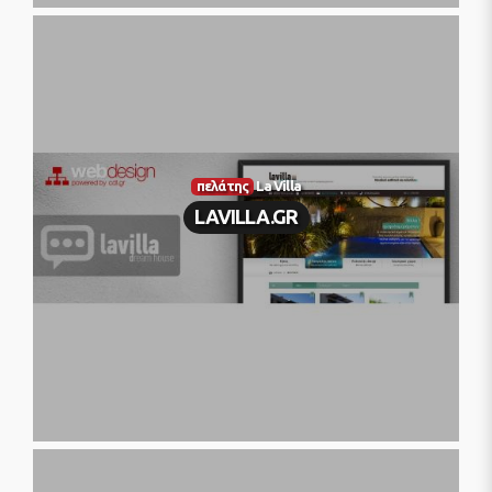
πελάτης
La Villa
LAVILLA.GR