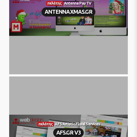
πελάτης
Antenna Pay TV
ANTENNAXMAS.GR
πελάτης
AFS Artistic Floral Services
AFS.GR V3