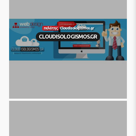
πελάτης
Cloudisologismos.gr
CLOUDISOLOGISMOS.GR