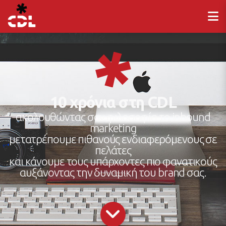
10 χρόνια στη CDL
ακολουθώντας σαν φιλοσοφία το inbound
marketing
μετατρέπουμε πιθανούς ενδιαφερόμενους σε
πελάτες
και κάνουμε τους υπάρχοντες πιο φανατικούς
αυξάνοντας την δυναμική του brand σας.