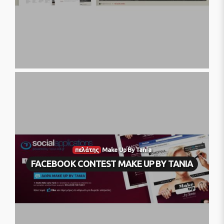
πελάτης
Make Up By Tania
FACEBOOK CONTEST MAKE UP BY TANIA