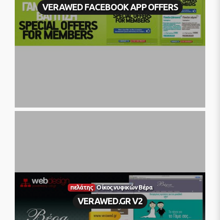
VERAWED FACEBOOK APP OFFERS
πελάτης
Οίκος νυφικών Βέρα
VERAWED.GR V2