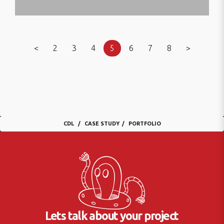
<
2
3
4
5
6
7
8
>
CDL
CASE STUDY
PORTFOLIO
Lets talk about your project