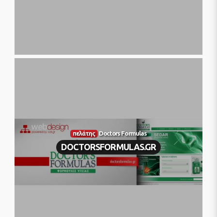
πελάτης
Doctors Formulas
DOCTORSFORMULAS.GR