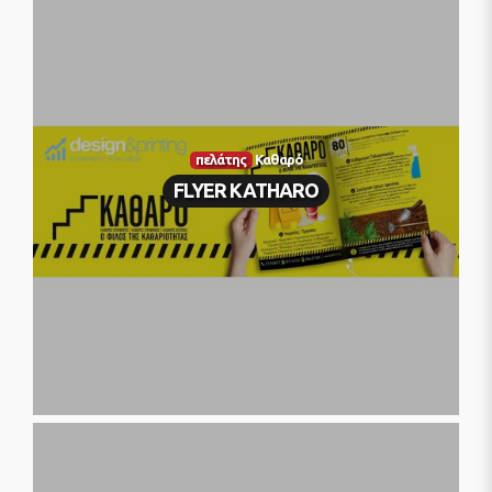
πελάτης
Καθαρό
FLYER KATHARO