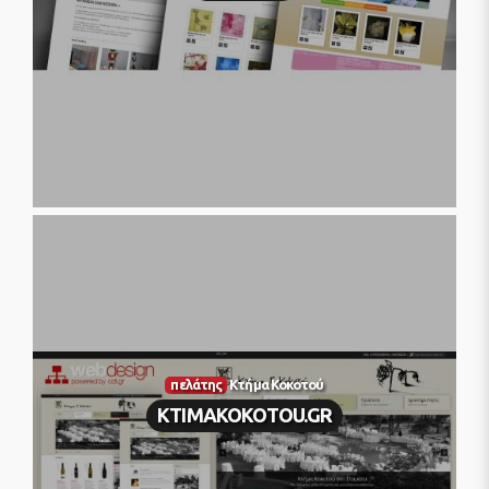
πελάτης
Κτήμα Κοκοτού
KTIMAKOKOTOU.GR