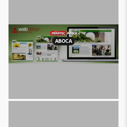
πελάτης
Aboca
ABOCA